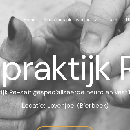
Home
Kinesitherapie lovenjoel
Team
U
praktijk 
ijk Re-set: gespecialiseerde neuro en vestib
Locatie: Lovenjoel (Bierbeek)