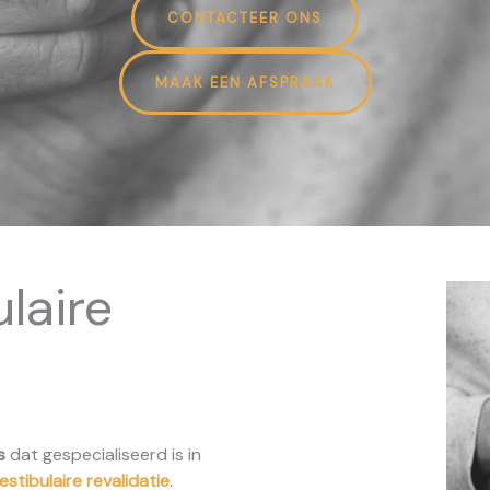
CONTACTEER ONS
MAAK EEN AFSPRAAK
laire
s
dat gespecialiseerd is in
estibulaire revalidatie
.