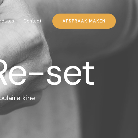
pdates
Contact
AFSPRAAK MAKEN
Re-set
ulaire kine